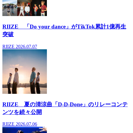
RIIZE 「Do your dance」がTikTok累計1億再生
突破
RIIZE
2026.07.07
RIIZE 夏の清涼曲「D-D-Done」のリレーコンテ
ンツを続々公開
RIIZE
2026.07.06