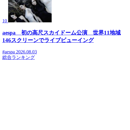
10
aespa 初の高尺スカイドーム公演 世界11地域
146スクリーンでライブビューイング
#aespa
2026.08.03
総合ランキング