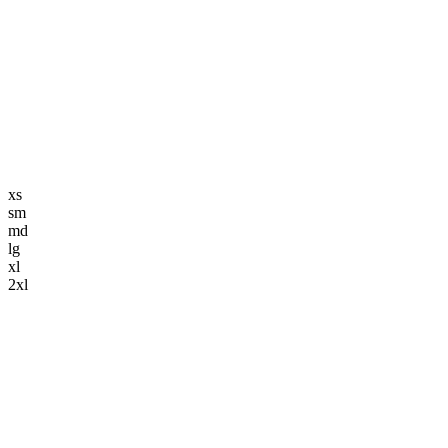
編集長記事
K-POP
K-POP初心者
韓国エンタメ
トレンド
韓国旅行・グルメ
ニュース解説
xs
sm
md
lg
xl
2xl