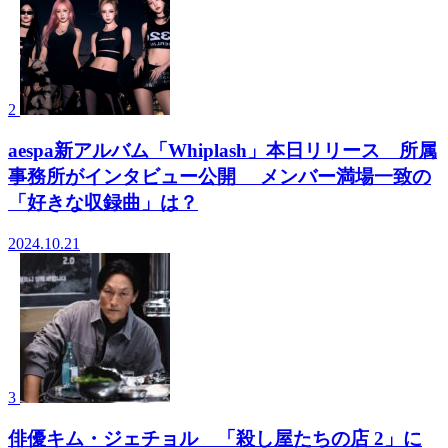
2
aespa新アルバム「Whiplash」本日リリース 所属
事務所がインタビュー公開 メンバー満場一致の
「好きな収録曲」は？
2024.10.21
3
俳優キム・ジェチョル 「殺し屋たちの店 2」に