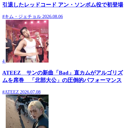
引退したレッドコード アン・ソンボム役で初登場
#キム・ジェチョル
2026.08.06
4
ATEEZ サンの新曲「Bad」直カムがアルゴリズ
ムを席巻 「北部大公」の圧倒的パフォーマンス
#ATEEZ
2026.07.08