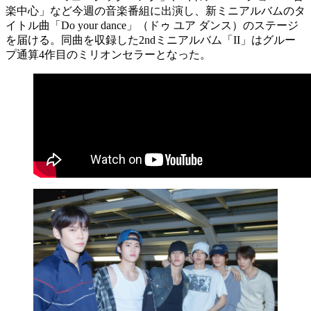
楽中心」など今週の音楽番組に出演し、新ミニアルバムのタ
イトル曲「Do your dance」（ドゥ ユア ダンス）のステージ
を届ける。同曲を収録した2ndミニアルバム「II」はグルー
プ通算4作目のミリオンセラーとなった。