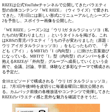
RIIZEは公式YouTubeチャンネルで公開してきたバラエティ
型の自体コンテンツ「WE RIIZE」（ウィ ライズ）で愛され
てきた。7月1日には新しい形式にリニューアルしたシーズン
2を予告し、スポイラー画像を公開した。
「WE RIIZE」シーズン2は「ウリ Iガ タルラジョッソヨ（私
たちのIが変わりました）」というタイトルを掲げる。これ
はKBSの育児バラエティ「うちの子が変わりました（原題：
ウリ アイガ タルラジョッソヨ）」をもじったもので、「子
ども（アイ）」をMBTIの「I（内向型）」に掛けた言葉遊び
になっている。MBTIで「I」型（内向型）のメンバーを多く
抱えるRIIZEが「外向型」グループへ成長していくという企
画で、会議、討論、学習、体験など多彩なテーマで構成され
る予定だ。
全10エピソードで構成される「ウリ Iガ タルラジョッソヨ」
は、7月3日午後9時を皮切りに毎週金曜日に順次公開され
る。カムバック前後の各種放送やコンテンツで発揮してきた
RIIZEのバラエティ感と意外な魅力を確認できそうだ。