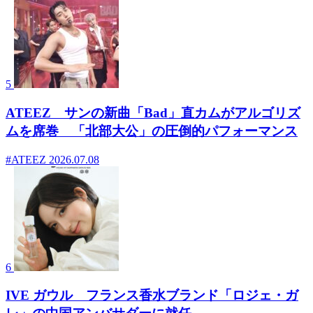
5
ATEEZ サンの新曲「Bad」直カムがアルゴリズ
ムを席巻 「北部大公」の圧倒的パフォーマンス
#ATEEZ
2026.07.08
6
IVE ガウル フランス香水ブランド「ロジェ・ガ