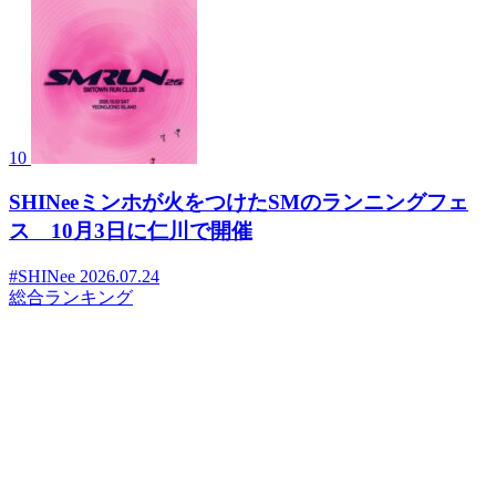
10
SHINeeミンホが火をつけたSMのランニングフェ
ス 10月3日に仁川で開催
#SHINee
2026.07.24
総合ランキング