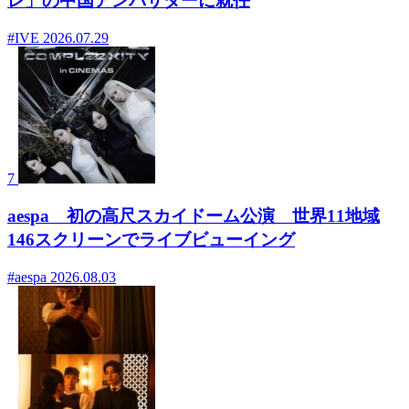
レ」の中国アンバサダーに就任
#IVE
2026.07.29
7
aespa 初の高尺スカイドーム公演 世界11地域
146スクリーンでライブビューイング
#aespa
2026.08.03