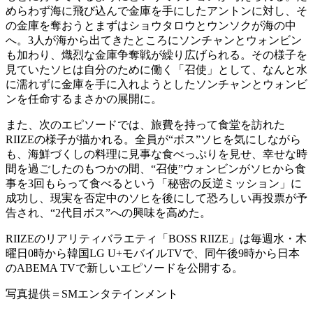
めらわず海に飛び込んで金庫を手にしたアントンに対し、そ
の金庫を奪おうとまずはショウタロウとウンソクが海の中
へ。3人が海から出てきたところにソンチャンとウォンビン
も加わり、熾烈な金庫争奪戦が繰り広げられる。その様子を
見ていたソヒは自分のために働く「召使」として、なんと水
に濡れずに金庫を手に入れようとしたソンチャンとウォンビ
ンを任命するまさかの展開に。
また、次のエピソードでは、旅費を持って食堂を訪れた
RIIZEの様子が描かれる。全員が“ボス”ソヒを気にしながら
も、海鮮づくしの料理に見事な食べっぷりを見せ、幸せな時
間を過ごしたのもつかの間、“召使”ウォンビンがソヒから食
事を3回もらって食べるという「秘密の反逆ミッション」に
成功し、現実を否定中のソヒを後にして恐ろしい再投票が予
告され、“2代目ボス”への興味を高めた。
RIIZEのリアリティバラエティ「BOSS RIIZE」は毎週水・木
曜日0時から韓国LG U+モバイルTVで、同午後9時から日本
のABEMA TVで新しいエピソードを公開する。
写真提供＝SMエンタテインメント