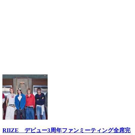
木村拓哉 初の韓国公演決定 ”キムタク”は現地
でどう見られているのか
2026.06.02
- 関連記事
RIIZE デビュー3周年ファンミーティング全席完