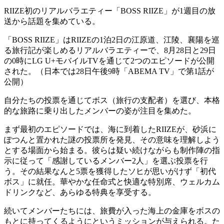
RIIZE初のリアルバラエティー「BOSS RIIZE」が1週目の放
送から話題を集めている。
「BOSS RIIZE」はRIIZEの1泊2日の江原道、江陵、襄陽を巡
る旅行記が楽しめるリアルバラエティーで、8月28日と29日
の0時にLG U+モバイルTVを通じて2つのエピソードが公開
された。（日本では28日午後9時「ABEMA TV」で第1話が
公開）
自分たちの投票を通じてボス（旅行の支配者）を選び、本格
的な旅路に乗り出したメンバーの姿が注目を集めた。
まず最初のエピソードでは、海に到着したRIIZEが、砂浜に
ぽつんと置かれた謎の投票所を発見、その意味を理解しよう
とする場面から始まる。彼らは疑い続けながらも制作陣の指
示に従って「感謝しているメンバー2人」を選ぶ投票を行
う。その結果なんと5票を獲得したソヒが思いがけず「初代
ボス」に就任。華やかな任命式と快適な特別席、ウェルカム
ドリンクなど、あらゆる特典を享受する。
続いてメンバーたちには、旅費が入った海上の金庫をボスの
もとに持ってくるようにというミッションが与えられる。た