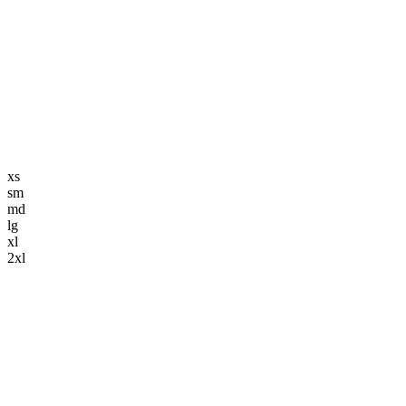
編集長記事
K-POP
K-POP初心者
韓国エンタメ
トレンド
韓国旅行・グルメ
ニュース解説
xs
sm
md
lg
xl
2xl