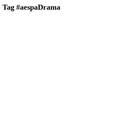
Tag
#aespaDrama
aespa 韓国でカムバ！ 新曲「Dram
aespaがカムバック後、初の音楽番組出演を果たした。 KBS
##aespa
##aespaDrama
##Drama
##GISELLE
##KARINA
##에스파