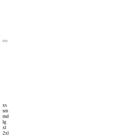
編集長記事
K-POP
K-POP初心者
韓国エンタメ
トレンド
韓国旅行・グルメ
ニュース解説
xs
sm
md
lg
xl
2xl