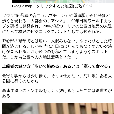
Google map クリックすると地図に飛びます
ソウル市6号線の合井（ハプチョン）や望遠駅から15分ほど
歩くと現れる「大都会のオアシス」。02年日韓ワールドカッ
プを契機に開発され、20年が経つエリアの公園は地元の人達
にとって格好のピクニックスポットとしても知られる。
都心部の繁華街とは違い、人混みもない、ゆったりとした時
間が過ごせる。しかも晴れた日にはとんでもなくすごい夕焼
けが見られる。時が経つのを忘れてしまうようなスポット
だ。しかも公園への入場は無料ときた…。
上級者の遊び方「歩いて眺める」あるいは「座って食べる」
最寄り駅からは少し歩く。そりゃ仕方ない。河川敷にある大
公園に行くのだから。
高速道路下のトンネルをくぐり抜けると…そこには別世界が
ある。