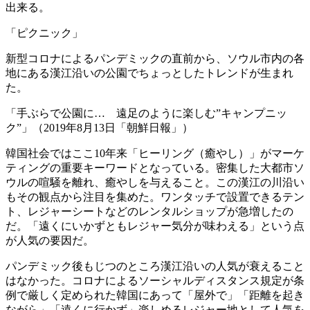
出来る。
「ピクニック」
新型コロナによるパンデミックの直前から、ソウル市内の各
地にある漢江沿いの公園でちょっとしたトレンドが生まれ
た。
「手ぶらで公園に… 遠足のように楽しむ”キャンプニッ
ク”」（2019年8月13日「朝鮮日報」）
韓国社会ではここ10年来「ヒーリング（癒やし）」がマーケ
ティングの重要キーワードとなっている。密集した大都市ソ
ウルの喧騒を離れ、癒やしを与えること。この漢江の川沿い
もその観点から注目を集めた。ワンタッチで設置できるテン
ト、レジャーシートなどのレンタルショップが急増したの
だ。「遠くにいかずともレジャー気分が味わえる」という点
が人気の要因だ。
パンデミック後もじつのところ漢江沿いの人気が衰えること
はなかった。コロナによるソーシャルディスタンス規定が条
例で厳しく定められた韓国にあって「屋外で」「距離を起き
ながら」「遠くに行かず」楽しめるレジャー地として人気を