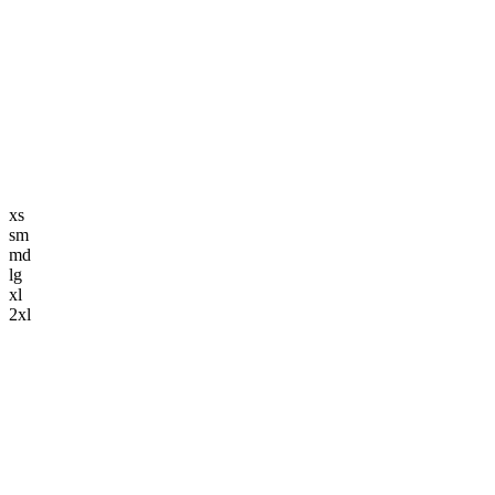
編集長記事
K-POP
K-POP初心者
韓国エンタメ
トレンド
韓国旅行・グルメ
ニュース解説
xs
sm
md
lg
xl
2xl