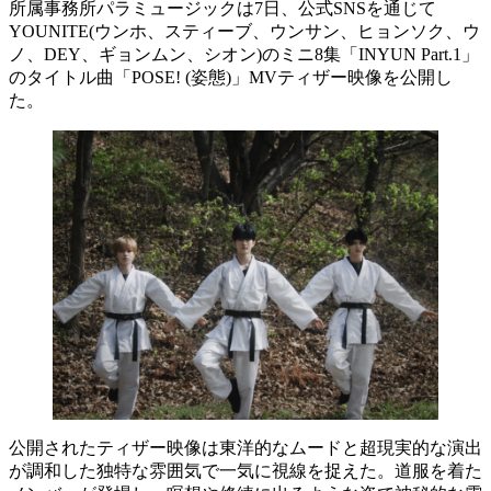
所属事務所パラミュージックは7日、公式SNSを通じて
YOUNITE(ウンホ、スティーブ、ウンサン、ヒョンソク、ウ
ノ、DEY、ギョンムン、シオン)のミニ8集「INYUN Part.1」
のタイトル曲「POSE! (姿態)」MVティザー映像を公開し
た。
公開されたティザー映像は東洋的なムードと超現実的な演出
が調和した独特な雰囲気で一気に視線を捉えた。道服を着た