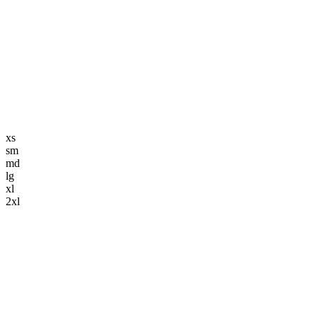
編集長記事
K-POP
K-POP初心者
韓国エンタメ
トレンド
韓国旅行・グルメ
ニュース解説
xs
sm
md
lg
xl
2xl