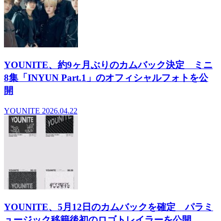
YOUNITE、約9ヶ月ぶりのカムバック決定 ミニ
8集「INYUN Part.1」のオフィシャルフォトを公
開
YOUNITE
2026.04.22
YOUNITE、5月12日のカムバックを確定 パラミ
ュージック移籍後初のロゴトレイラーを公開