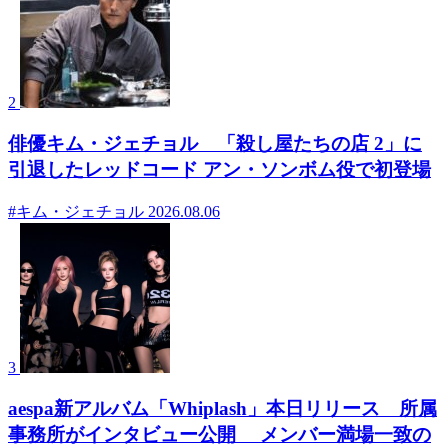
2
俳優キム・ジェチョル 「殺し屋たちの店 2」に
引退したレッドコード アン・ソンボム役で初登場
#キム・ジェチョル
2026.08.06
3
aespa新アルバム「Whiplash」本日リリース 所属
事務所がインタビュー公開 メンバー満場一致の