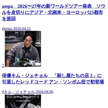
aespa 2026〜27年の新ワールドツアー発表 ソウ
ルを皮切りにアジア・北南米・ヨーロッパ25都市
を巡回
#aespa
2026.04.22
2
俳優キム・ジェチョル 「殺し屋たちの店 2」に
引退したレッドコード アン・ソンボム役で初登場
#キム・ジェチョル
2026.08.06