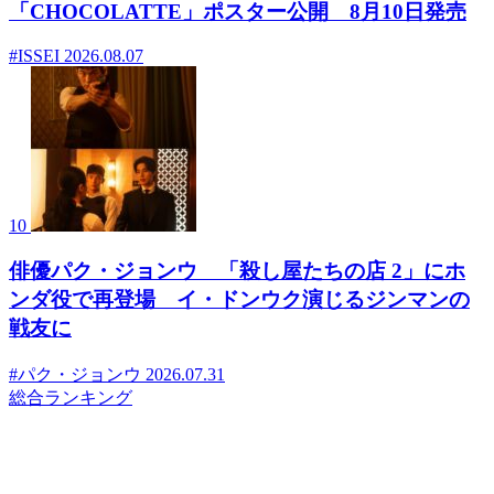
「CHOCOLATTE」ポスター公開 8月10日発売
#ISSEI
2026.08.07
10
俳優パク・ジョンウ 「殺し屋たちの店 2」にホ
ンダ役で再登場 イ・ドンウク演じるジンマンの
戦友に
#パク・ジョンウ
2026.07.31
総合ランキング