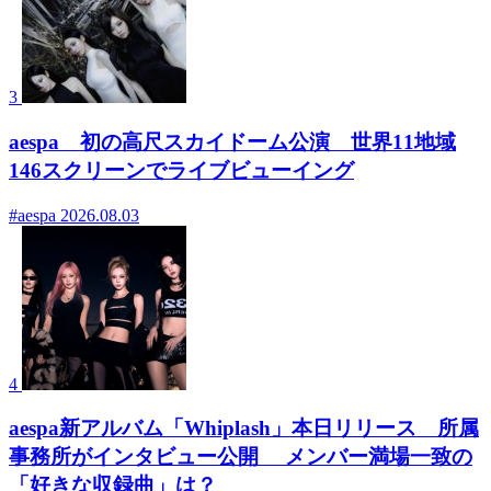
3
aespa 初の高尺スカイドーム公演 世界11地域
146スクリーンでライブビューイング
#aespa
2026.08.03
4
aespa新アルバム「Whiplash」本日リリース 所属
事務所がインタビュー公開 メンバー満場一致の
「好きな収録曲」は？