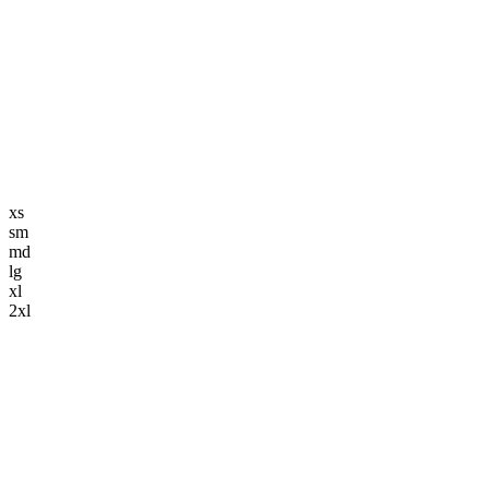
編集長記事
K-POP
K-POP初心者
韓国エンタメ
トレンド
韓国旅行・グルメ
ニュース解説
xs
sm
md
lg
xl
2xl