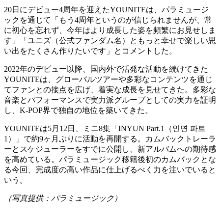
20日にデビュー4周年を迎えたYOUNITEは、パラミュージ
ックを通じて「もう4周年というのが信じられませんが、常
に初心を忘れず、今年はより成長した姿を頻繁にお見せしま
す」「ユニズ（公式ファンダム名）ともっと幸せで楽しい思
い出をたくさん作りたいです」とコメントした。
2022年のデビュー以降、国内外で活発な活動を続けてきた
YOUNITEは、グローバルツアーや多彩なコンテンツを通じ
てファンとの接点を広げ、着実な成長を見せてきた。多彩な
音楽とパフォーマンスで実力派グループとしての実力を証明
し、K-POP界で独自の地位を築いてきた。
YOUNITEは5月12日、ミニ8集「INYUN Part.1（인연 파트
1）」で約9ヶ月ぶりに活動を再開する。カムバックトレーラ
ーとスケジューラーをすでに公開し、新アルバムへの期待感
を高めている。パラミュージック移籍後初のカムバックとな
る今回、完成度の高い作品に仕上げるべく力を注いでいると
いう。
（写真提供：パラミュージック）