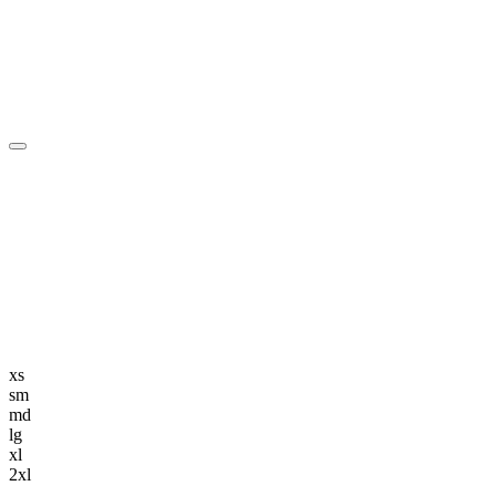
編集長記事
K-POP
K-POP初心者
韓国エンタメ
トレンド
韓国旅行・グルメ
ニュース解説
xs
sm
md
lg
xl
2xl