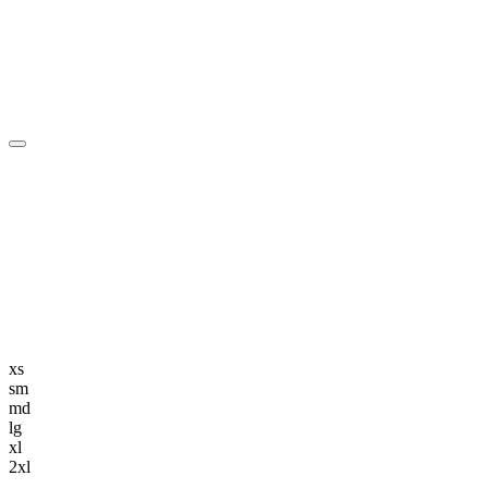
編集長記事
K-POP
K-POP初心者
韓国エンタメ
トレンド
韓国旅行・グルメ
ニュース解説
xs
sm
md
lg
xl
2xl