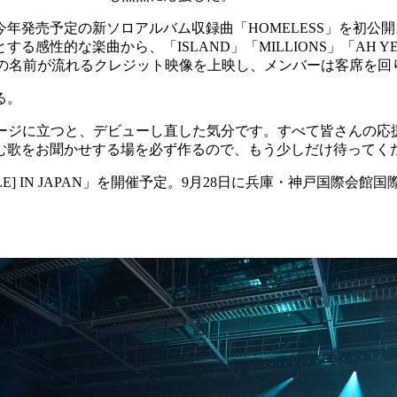
年発売予定の新ソロアルバム収録曲「HOMELESS」を初公
感性的な楽曲から、「ISLAND」「MILLIONS」「AH Y
ァンの名前が流れるクレジット映像を上映し、メンバーは客席を
る。
テージに立つと、デビューし直した気分です。すべて皆さんの応
む歌をお聞かせする場を必ず作るので、もう少しだけ待ってく
OUR CIRCLE] IN JAPAN」を開催予定。9月28日に兵庫・