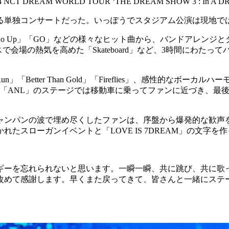
4 NCT DREAM WORLD TOUR ‘THE DREAM SHOW 3 : In A 
催する単独コンサートだった。いっぽうでスタジアム公演は現地
We Go Up」「GO」などの様々なヒット曲から、バンドアレンジとダ
ーマンスで会場の熱気を高めた「Skateboard」など、3時間に
「Better Than Gold」「Fireflies」、感性的なボーカルハ
「ANL」のステージでは移動車に乗ってファンに近づき、最後の曲「L
ャンパンの波で埋め尽くしたファンは、序盤から爆発的な歓声
かれたスローガンイベントと「LOVE IS 7DREAM」の文
。
ギーを忘れられないと思います。一瞬一瞬、共に跳び、共に歌
改めて感謝します。早くまた戻ってきて、皆さんと一緒にステ