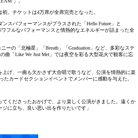
DREAM’」。
では初。チケットは4万席が全席完売となった。
ンスパフォーマンスがプラスされた「Hello Future」と
わたってパワフルなパフォーマンスと情熱的なエネルギーが詰まった全
ーモニーの「北極星」「Breath」「Graduation」など、多彩なステ
ike We Just Met」では夜空を彩る大型花火で観客に忘
を上げ、一曲も欠かさず大合唱で歌うなど、公演を情熱的に楽
字を作ったカードセクションイベントでメンバーに感動を与えた。
ってくださったおかげで、より楽しく公演がきました。遠くか
ージに立ち、良い思い出を作りたいです」