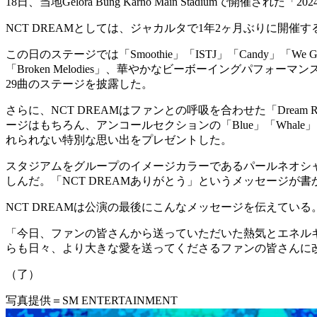
18日、当地Gelora Bung Karno Main Stadiumで開催された「202
NCT DREAMとしては、ジャカルタで1年2ヶ月ぶりに開
この日のステージでは「Smoothie」「ISTJ」「Candy」「
「Broken Melodies」、華やかなビーボーイングパフォ
29曲のステージを披露した。
さらに、NCT DREAMはファンとの呼吸を合わせた「Dream Run」
ージはもちろん、アンコールセクションの「Blue」「Whale」
れられない特別な思い出をプレゼントした。
スタジアムをグループのイメージカラーであるパールネオシ
しんだ。「NCT DREAMありがとう」というメッセージが書
NCT DREAMは公演の最後にこんなメッセージを伝えている
「今日、ファンの皆さんから送っていただいた熱気とエネル
らも日々、より大きな愛を送ってくださるファンの皆さんに
（了）
写真提供＝SM ENTERTAINMENT