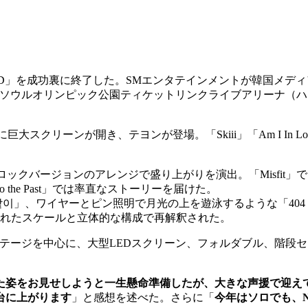
ASTERED」を成功裏に終了した。SMエンタテインメントが韓国
日の2日間、ソウルオリンピック公園ティケットリンクライブアリーナ（ハ
スクリーンが開き、テヨンが登場。「Skiii」「Am I In Love Or
はロックバージョンのアレンジで盛り上がりを演出。「Misfit
o the Past」では率直なストーリーを届けた。
」、ワイヤーとピン照明で月光の上を遊泳するような「404 Fil
張されたスケールと立体的な構成で再解釈された。
テージを中心に、大型LEDスクリーン、フォルダブル、階段
た姿をお見せしようと一生懸命準備したが、大きな声援で迎え
台に上がります
」と感想を述べた。さらに「
今年はソロでも、N