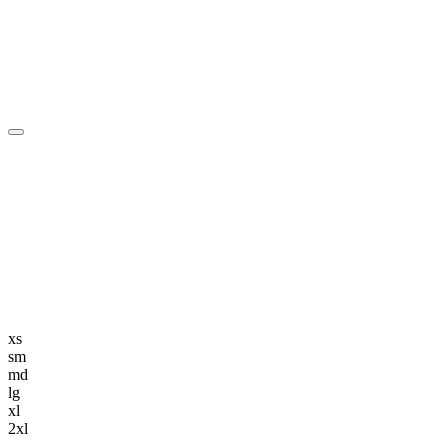
編集長記事
K-POP
K-POP初心者
韓国エンタメ
トレンド
韓国旅行・グルメ
ニュース解説
xs
sm
md
lg
xl
2xl