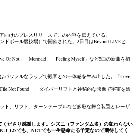
メディア向けのプレスリリースでこの内容を伝えている。
ンドボール競技場）で開催された。2日目はBeyond LIVEと
 Not」「Mermaid」「Feeling Myself」など5曲の新曲を初
」ではパワフルなラップで観客との一体感を生み出した。「Love
e Not Found」、ダイバーリフトと神秘的な映像で宇宙を漂
セット、リフト、ターンテーブルなど多彩な舞台装置とレーザ
てくださり感謝します。シズニ（ファンダム名）の変わらない
CT 127でも、NCTでも一生懸命走る予定なので期待してく