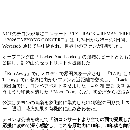
NCTのテヨンが単独コンサート「TY TRACK – REM
「2026 TAEYONG CONCERT 」は1月24日から25
Weverseを通じて生中継され、世界中のファンが視聴した。
オープニング曲「Locked And Loaded」の強烈なビートとともに巨大
公開し、計23曲のセットリストを披露した。
「Run Away」ではメロディで雰囲気を一変させ、「TAP」
Theory」では客席に向かいファンと近距離で交流し、「Back t
演出面では、コンベアベルトを活用した「나에게 했던 것과 같이
うような印象を残した「Moon Tour」など、初公演から拡
公演はテヨンの音楽を象徴的に集約したCD形態の円形突出ス
ー、照明、花火効果を有機的に組み合わせた。
テヨンは公演を終えて「
初コンサートより全ての面で発展し
応援に改めて深く感謝し、これを原動力に10年、20年後も舞