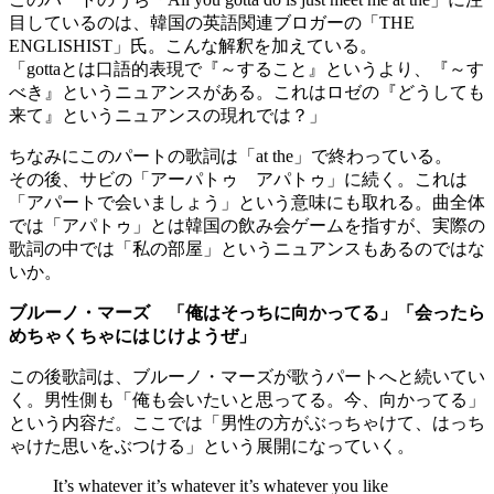
目しているのは、韓国の英語関連ブロガーの「THE
ENGLISHIST」氏。こんな解釈を加えている。
「gottaとは口語的表現で『～すること』というより、『～す
べき』というニュアンスがある。これはロゼの『どうしても
来て』というニュアンスの現れでは？」
ちなみにこのパートの歌詞は「at the」で終わっている。
その後、サビの「アーパトゥ アパトゥ」に続く。これは
「アパートで会いましょう」という意味にも取れる。曲全体
では「アパトゥ」とは韓国の飲み会ゲームを指すが、実際の
歌詞の中では「私の部屋」というニュアンスもあるのではな
いか。
ブルーノ・マーズ 「俺はそっちに向かってる」「会ったら
めちゃくちゃにはじけようぜ」
この後歌詞は、ブルーノ・マーズが歌うパートへと続いてい
く。男性側も「俺も会いたいと思ってる。今、向かってる」
という内容だ。ここでは「男性の方がぶっちゃけて、はっち
ゃけた思いをぶつける」という展開になっていく。
It’s whatever it’s whatever it’s whatever you like