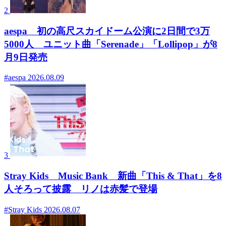
2
aespa 初の高尺スカイドーム公演に2日間で3万
5000人 ユニット曲「Serenade」「Lollipop」が8
月9日発売
#aespa
2026.08.09
3
Stray Kids Music Bank 新曲「This & That」を8
人そろって披露 リノは赤髪で登場
#Stray Kids
2026.08.07