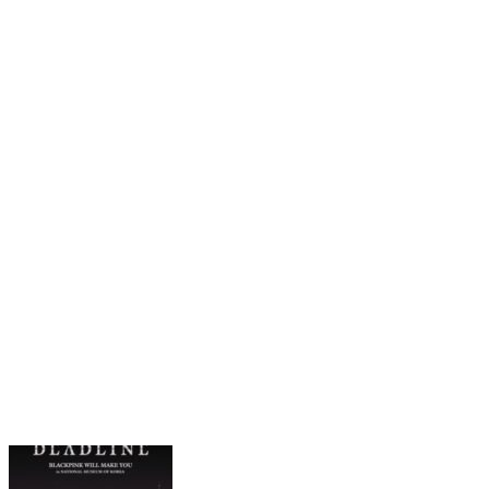
木村拓哉 初の韓国公演決定 ”キムタク”は現地
でどう見られているのか
2026.06.02
- 関連記事