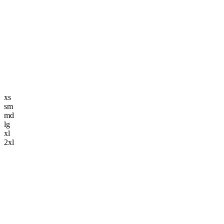
編集長記事
K-POP
K-POP初心者
韓国エンタメ
トレンド
韓国旅行・グルメ
ニュース解説
xs
sm
md
lg
xl
2xl