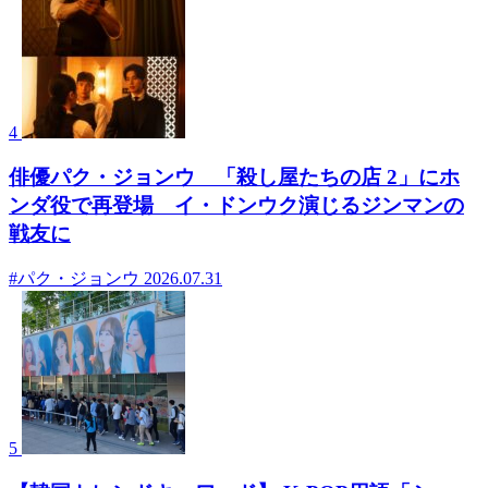
4
俳優パク・ジョンウ 「殺し屋たちの店 2」にホ
ンダ役で再登場 イ・ドンウク演じるジンマンの
戦友に
#パク・ジョンウ
2026.07.31
5