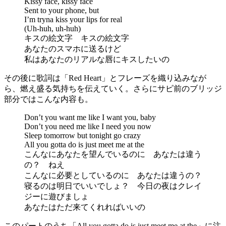
Kissy face, kissy face
Sent to your phone, but
I’m tryna kiss your lips for real
(Uh-huh, uh-huh)
キスの絵文字 キスの絵文字
あなたのスマホに送るけど
私はあなたのリアルな唇にキスしたいの
その後に歌詞は「Red Heart」とフレーズを織り込みなが
ら、燃え盛る気持ちを伝えていく。さらにサビ前のブリッジ
部分ではこんな内容も。
Don’t you want me like I want you, baby
Don’t you need me like I need you now
Sleep tomorrow but tonight go crazy
All you gotta do is just meet me at the
こんなにあなたを望んでいるのに あなたは違う
の？ ねえ
こんなに必要としているのに あなたは違うの？
寝るのは明日でいいでしょ？ 今日の夜はクレイ
ジーに遊びましょ
あなたはただ来てくれればいいの
このパートのうち「All you gotta do is just meet me at the」に注