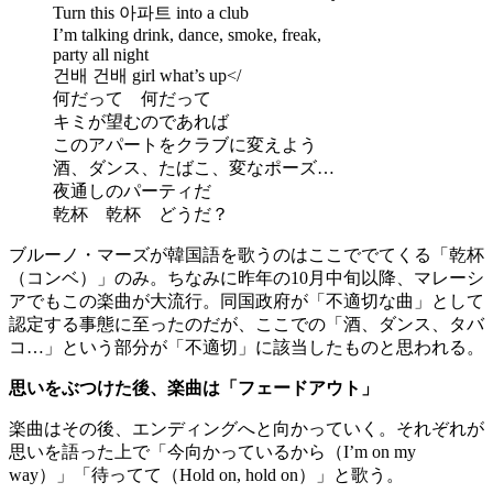
Turn this 아파트 into a club
I’m talking drink, dance, smoke, freak,
party all night
건배 건배 girl what’s up</
何だって 何だって
キミが望むのであれば
このアパートをクラブに変えよう
酒、ダンス、たばこ、変なポーズ…
夜通しのパーティだ
乾杯 乾杯 どうだ？
ブルーノ・マーズが韓国語を歌うのはここででてくる「乾杯
（コンベ）」のみ。ちなみに昨年の10月中旬以降、マレーシ
アでもこの楽曲が大流行。同国政府が「不適切な曲」として
認定する事態に至ったのだが、ここでの「酒、ダンス、タバ
コ…」という部分が「不適切」に該当したものと思われる。
思いをぶつけた後、楽曲は「フェードアウト」
楽曲はその後、エンディングへと向かっていく。それぞれが
思いを語った上で「今向かっているから（I’m on my
way）」「待ってて（Hold on, hold on）」と歌う。