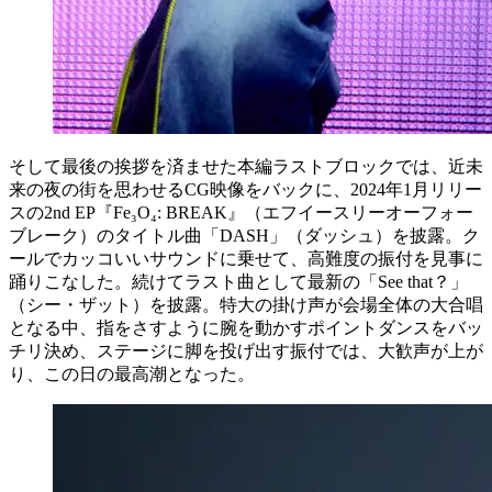
そして最後の挨拶を済ませた本編ラストブロックでは、近未
来の夜の街を思わせるCG映像をバックに、2024年1月リリー
スの2nd EP『Fe₃O₄: BREAK』（エフイースリーオーフォー
ブレーク）のタイトル曲「DASH」（ダッシュ）を披露。ク
ールでカッコいいサウンドに乗せて、高難度の振付を見事に
踊りこなした。続けてラスト曲として最新の「See that？」
（シー・ザット）を披露。特大の掛け声が会場全体の大合唱
となる中、指をさすように腕を動かすポイントダンスをバッ
チリ決め、ステージに脚を投げ出す振付では、大歓声が上が
り、この日の最高潮となった。