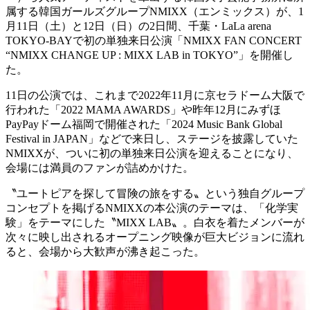
属する韓国ガールズグループNMIXX（エンミックス）が、1
月11日（土）と12日（日）の2日間、千葉・LaLa arena
TOKYO-BAYで初の単独来日公演「NMIXX FAN CONCERT
“NMIXX CHANGE UP : MIXX LAB in TOKYO”」を開催し
た。
11日の公演では、これまで2022年11月に京セラドーム大阪で
行われた「2022 MAMA AWARDS」や昨年12月にみずほ
PayPayドーム福岡で開催された「2024 Music Bank Global
Festival in JAPAN」などで来日し、ステージを披露していた
NMIXXが、ついに初の単独来日公演を迎えることになり、
会場には満員のファンが詰めかけた。
〝ユートピアを探して冒険の旅をする〟という独自グループ
コンセプトを掲げるNMIXXの本公演のテーマは、「化学実
験」をテーマにした〝MIXX LAB〟。白衣を着たメンバーが
次々に映し出されるオープニング映像が巨大ビジョンに流れ
ると、会場から大歓声が沸き起こった。