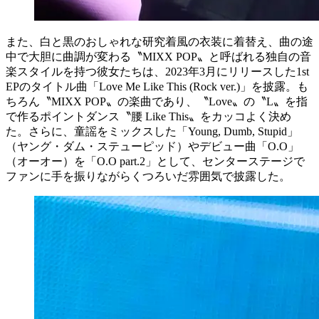
また、白と黒のおしゃれな研究着風の衣装に着替え、曲の途
中で大胆に曲調が変わる〝MIXX POP〟と呼ばれる独自の音
楽スタイルを持つ彼女たちは、2023年3月にリリースした1st
EPのタイトル曲「Love Me Like This (Rock ver.)」を披露。も
ちろん〝MIXX POP〟の楽曲であり、〝Love〟の〝L〟を指
で作るポイントダンス〝腰 Like This〟をカッコよく決め
た。さらに、童謡をミックスした「Young, Dumb, Stupid」
（ヤング・ダム・ステューピッド）やデビュー曲「O.O」
（オーオー）を「O.O part.2」として、センターステージで
ファンに手を振りながらくつろいだ雰囲気で披露した。