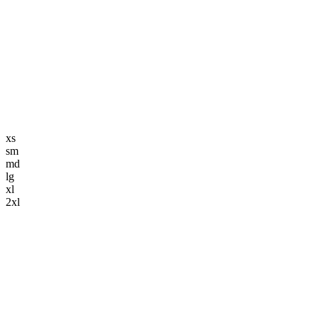
編集長記事
K-POP
K-POP初心者
韓国エンタメ
トレンド
韓国旅行・グルメ
ニュース解説
xs
sm
md
lg
xl
2xl