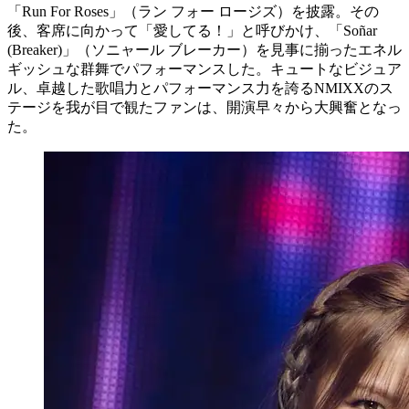
「Run For Roses」（ラン フォー ロージズ）を披露。その
後、客席に向かって「愛してる！」と呼びかけ、「Soñar
(Breaker)」（ソニャール ブレーカー）を見事に揃ったエネル
ギッシュな群舞でパフォーマンスした。キュートなビジュア
ル、卓越した歌唱力とパフォーマンス力を誇るNMIXXのス
テージを我が目で観たファンは、開演早々から大興奮となっ
た。