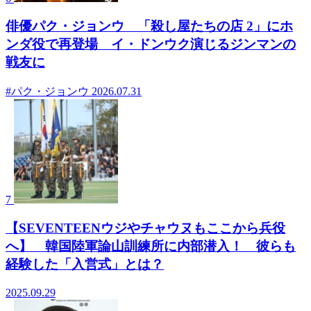
俳優パク・ジョンウ 「殺し屋たちの店 2」にホ
ンダ役で再登場 イ・ドンウク演じるジンマンの
戦友に
#パク・ジョンウ
2026.07.31
7
【SEVENTEENウジやチャウヌもここから兵役
へ】 韓国陸軍論山訓練所に内部潜入！ 彼らも
経験した「入営式」とは？
2025.09.29