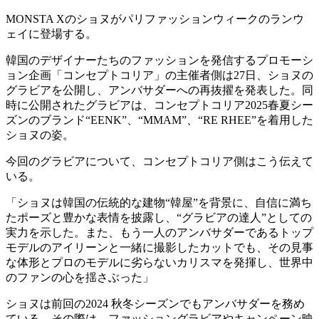
MONSTA Xのショヌがパリファッションウィークのランウ
ェイに登場する。
韓国のデザイナーたちのファッションを発信するプロモーシ
ョン企画「コンセプトコリア」の主催者側は27日、ショヌの
グラビアを公開し、アンバサダーへの再抜擢を発表した。同
時に公開されたグラビアは、コンセプトコリア2025春夏シー
ズンのブランド“EENK”、“MMAM”、“RE RHEE”を着用した
ショヌの姿。
今回のグラビアについて、コンセプトコリア側はこう伝えて
いる。
「ショヌは韓国の伝統的な建物“韓屋”を背景に、自信に満ち
たポーズと豊かな表情を披露し、“グラビアの達人”としての
実力を示した。また、もう一人のアンバサダーであるトップ
モデルのアイリーンと一緒に撮影したカットでも、その見事
な体形とプロのモデルに劣らないカリスマを発揮し、世界中
のファンの心を揺さぶった」
ショヌは前回の2024 秋冬シーズンでもアンバサダーを務め
ている。その際は、ファッショングラビアやキャンペーン映