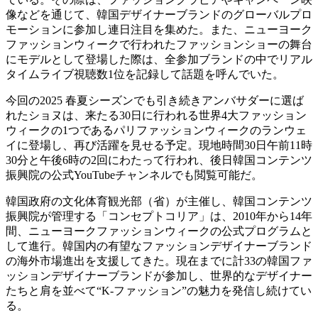
像などを通じて、韓国デザイナーブランドのグローバルプロ
モーションに参加し連日注目を集めた。また、ニューヨーク
ファッションウィークで行われたファッションショーの舞台
にモデルとして登場した際は、全参加ブランドの中でリアル
タイムライブ視聴数1位を記録して話題を呼んでいた。
今回の2025 春夏シーズンでも引き続きアンバサダーに選ば
れたショヌは、来たる30日に行われる世界4大ファッション
ウィークの1つであるパリファッションウィークのランウェ
イに登場し、再び活躍を見せる予定。現地時間30日午前11時
30分と午後6時の2回にわたって行われ、後日韓国コンテンツ
振興院の公式YouTubeチャンネルでも閲覧可能だ。
韓国政府の文化体育観光部（省）が主催し、韓国コンテンツ
振興院が管理する「コンセプトコリア」は、2010年から14年
間、ニューヨークファッションウィークの公式プログラムと
して進行。韓国内の有望なファッションデザイナーブランド
の海外市場進出を支援してきた。現在までに計33の韓国ファ
ッションデザイナーブランドが参加し、世界的なデザイナー
たちと肩を並べて“K-ファッション”の魅力を発信し続けてい
る。