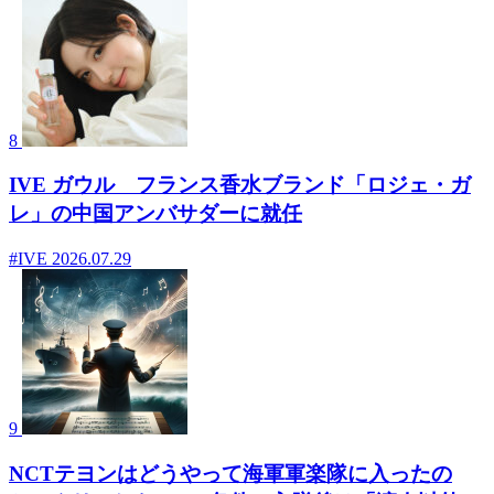
8
IVE ガウル フランス香水ブランド「ロジェ・ガ
レ」の中国アンバサダーに就任
#IVE
2026.07.29
9
NCTテヨンはどうやって海軍軍楽隊に入ったの