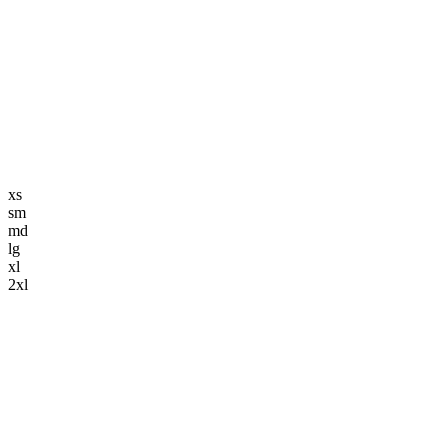
編集長記事
K-POP
K-POP初心者
韓国エンタメ
トレンド
韓国旅行・グルメ
ニュース解説
xs
sm
md
lg
xl
2xl