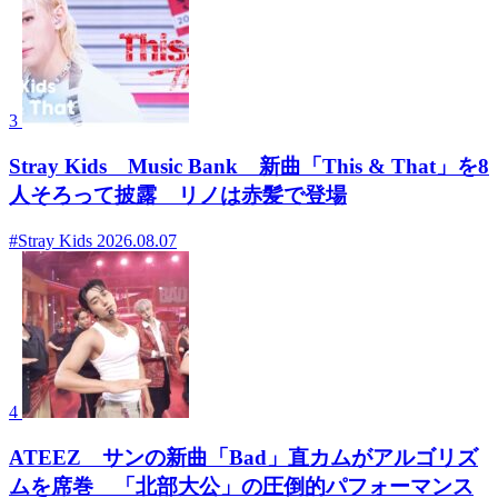
3
Stray Kids Music Bank 新曲「This & That」を8
人そろって披露 リノは赤髪で登場
#Stray Kids
2026.08.07
4
ATEEZ サンの新曲「Bad」直カムがアルゴリズ
ムを席巻 「北部大公」の圧倒的パフォーマンス