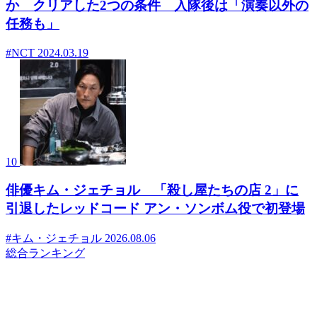
か クリアした2つの条件 入隊後は「演奏以外の
任務も」
#NCT
2024.03.19
10
俳優キム・ジェチョル 「殺し屋たちの店 2」に
引退したレッドコード アン・ソンボム役で初登場
#キム・ジェチョル
2026.08.06
総合ランキング