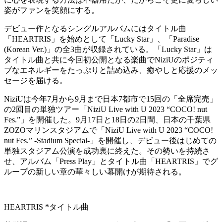
姿がファンを笑顔にする。
デビュー作となるシングルアルバムにはタイトル曲
「HEARTRIS」を始めとして「Lucky Star」、「Paradise
(Korean Ver.)」の全3曲が収録されている。「Lucky Star」は
タイトル曲と共に今回初公開となる楽曲でNiziUのポジティ
ブなエネルギーをたっぷりと詰め込み、癒やしと応援のメッ
セージを届ける。
NiziUは今年7月から9月まで日本7都市で15回の「全席完売」
の2回目の単独ツアー「NiziU Live with U 2023 “COCO! nut
Fes.”」を開催した。9月17日と18日の2日間、日本の千葉県
ZOZOマリンスタジアムで「NiziU Live with U 2023 “COCO!
nut Fes.” -Stadium Special-」を開催し、デビュー後はじめての
単独スタジアム公演を成功裏に終えた。その勢いを持続さ
せ、アルバム「Press Play」とタイトル曲「HEARTRIS」でグ
ループの新しい章の華々しい幕開けが期待される。
HEARTRIS *タイトル曲