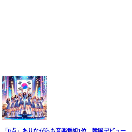
木村拓哉 初の韓国公演決定 ”キムタク”は現地
でどう見られているのか
2026.06.02
- 関連記事
「0点」ありながらも音楽番組1位 韓国デビュー