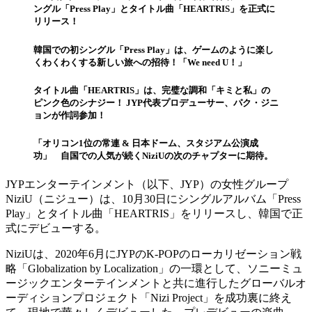
ングル「Press Play」とタイトル曲「HEARTRIS」を正式に
リリース！
韓国での初シングル「Press Play」は、ゲームのように楽し
くわくわくする新しい旅への招待！「We need U！」
タイトル曲「HEARTRIS」は、完璧な調和「キミと私」の
ピンク色のシナジー！ JYP代表プロデューサー、パク・ジニ
ョンが作詞参加！
「オリコン1位の常連 & 日本ドーム、スタジアム公演成
功」 自国での人気が続くNiziUの次のチャプターに期待。
JYPエンターテインメント（以下、JYP）の女性グループ
NiziU（ニジュー）は、10月30日にシングルアルバム「Press
Play」とタイトル曲「HEARTRIS」をリリースし、韓国で正
式にデビューする。
NiziUは、2020年6月にJYPのK-POPのローカリゼーション戦
略「Globalization by Localization」の一環として、ソニーミュ
ージックエンターテインメントと共に進行したグローバルオ
ーディションプロジェクト「Nizi Project」を成功裏に終え