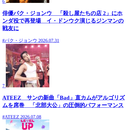
6
俳優パク・ジョンウ 「殺し屋たちの店 2」にホ
ンダ役で再登場 イ・ドンウク演じるジンマンの
戦友に
#パク・ジョンウ
2026.07.31
7
ATEEZ サンの新曲「Bad」直カムがアルゴリズ
ムを席巻 「北部大公」の圧倒的パフォーマンス
#ATEEZ
2026.07.08