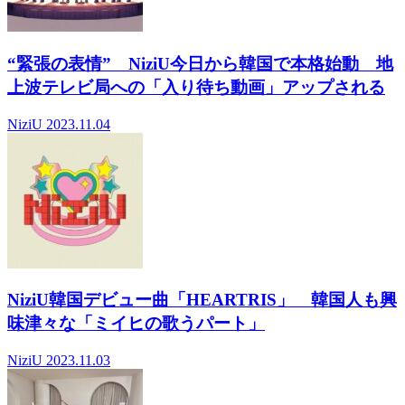
“緊張の表情” NiziU今日から韓国で本格始動 地
上波テレビ局への「入り待ち動画」アップされる
NiziU
2023.11.04
NiziU韓国デビュー曲「HEARTRIS」 韓国人も興
味津々な「ミイヒの歌うパート」
NiziU
2023.11.03