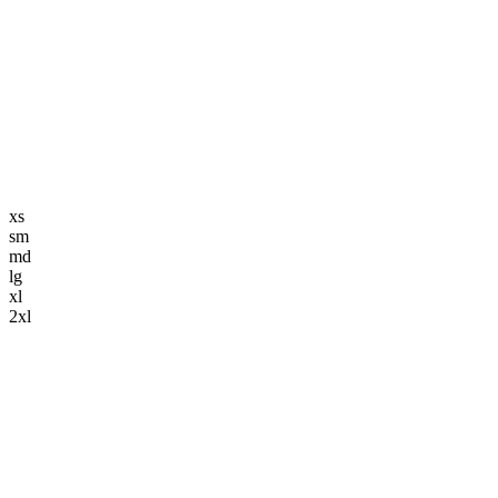
編集長記事
K-POP
K-POP初心者
韓国エンタメ
トレンド
韓国旅行・グルメ
ニュース解説
xs
sm
md
lg
xl
2xl