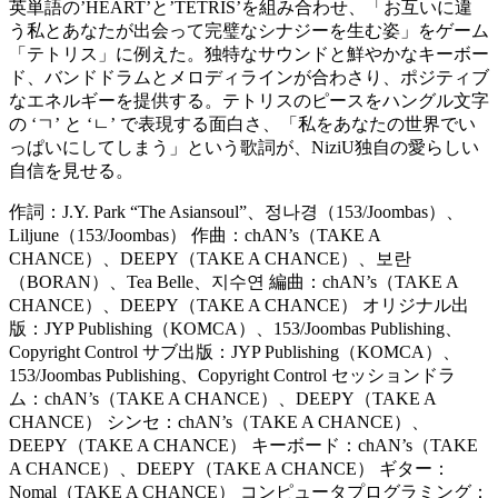
英単語の’HEART’と’TETRIS’を組み合わせ、「お互いに違
う私とあなたが出会って完璧なシナジーを生む姿」をゲーム
「テトリス」に例えた。独特なサウンドと鮮やかなキーボー
ド、バンドドラムとメロディラインが合わさり、ポジティブ
なエネルギーを提供する。テトリスのピースをハングル文字
の ‘ㄱ’ と ‘ㄴ’ で表現する面白さ、「私をあなたの世界でい
っぱいにしてしまう」という歌詞が、NiziU独自の愛らしい
自信を見せる。
作詞：J.Y. Park “The Asiansoul”、정나경（153/Joombas）、
Liljune（153/Joombas） 作曲：chAN’s（TAKE A
CHANCE）、DEEPY（TAKE A CHANCE）、보란
（BORAN）、Tea Belle、지수연 編曲：chAN’s（TAKE A
CHANCE）、DEEPY（TAKE A CHANCE） オリジナル出
版：JYP Publishing（KOMCA）、153/Joombas Publishing、
Copyright Control サブ出版：JYP Publishing（KOMCA）、
153/Joombas Publishing、Copyright Control セッションドラ
ム：chAN’s（TAKE A CHANCE）、DEEPY（TAKE A
CHANCE） シンセ：chAN’s（TAKE A CHANCE）、
DEEPY（TAKE A CHANCE） キーボード：chAN’s（TAKE
A CHANCE）、DEEPY（TAKE A CHANCE） ギター：
Nomal（TAKE A CHANCE） コンピュータプログラミング：