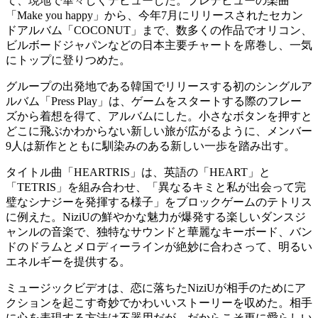
て、現地で華々しくデビューした。プレデビューの楽曲
「Make you happy」から、今年7月にリリースされたセカン
ドアルバム「COCONUT」まで、数多くの作品でオリコン、
ビルボードジャパンなどの日本主要チャートを席巻し、一気
にトップに登りつめた。
グループの出発地である韓国でリリースする初のシングルア
ルバム「Press Play」は、ゲームをスタートする際のフレー
ズから着想を得て、アルバムにした。小さなボタンを押すと
どこに飛ぶかわからない新しい旅が広がるように、メンバー
9人は新作とともに馴染みのある新しい一歩を踏み出す。
タイトル曲「HEARTRIS」は、英語の「HEART」と
「TETRIS」を組み合わせ、「異なるキミと私が出会って完
璧なシナジーを発揮する様子」をブロックゲームのテトリス
に例えた。NiziUの鮮やかな魅力が爆発する楽しいダンスジ
ャンルの音楽で、独特なサウンドと華麗なキーボード、バン
ドのドラムとメロディーラインが絶妙に合わさって、明るい
エネルギーを提供する。
ミュージックビデオは、恋に落ちたNiziUが相手のためにア
クションを起こす奇妙でかわいいストーリーを収めた。相手
に心を表現する方法は不器用だが、だからこそ更に愛らしい