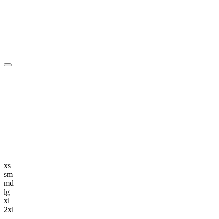
編集長記事
K-POP
K-POP初心者
韓国エンタメ
トレンド
韓国旅行・グルメ
ニュース解説
xs
sm
md
lg
xl
2xl