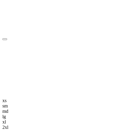
編集長記事
K-POP
K-POP初心者
韓国エンタメ
トレンド
韓国旅行・グルメ
ニュース解説
xs
sm
md
lg
xl
2xl