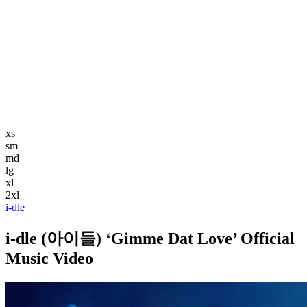
編集長記事
K-POP
K-POP初心者
韓国エンタメ
トレンド
韓国旅行・グルメ
ニュース解説
xs
sm
md
lg
xl
2xl
i-dle
i-dle (아이들) ‘Gimme Dat Love’ Official
Music Video