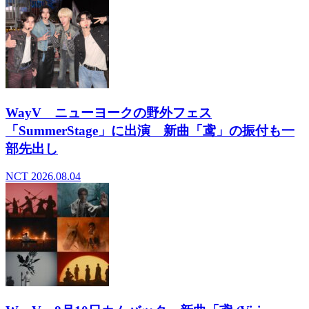
WayV ニューヨークの野外フェス
「SummerStage」に出演 新曲「鸢」の振付も一
部先出し
NCT
2026.08.04