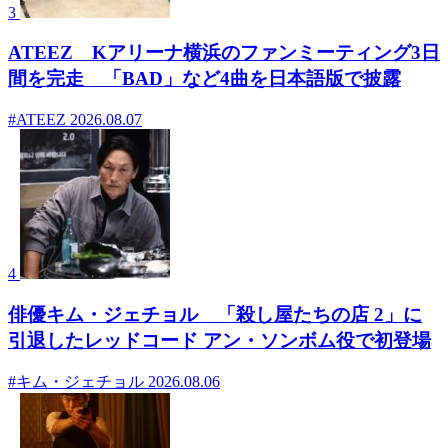
3
ATEEZ Kアリーナ横浜のファンミーティング3日
間を完走 「BAD」など4曲を日本語版で披露
#ATEEZ
2026.08.07
4
俳優キム・ジェチョル 「殺し屋たちの店 2」に
引退したレッドコード アン・ソンボム役で初登場
#キム・ジェチョル
2026.08.06