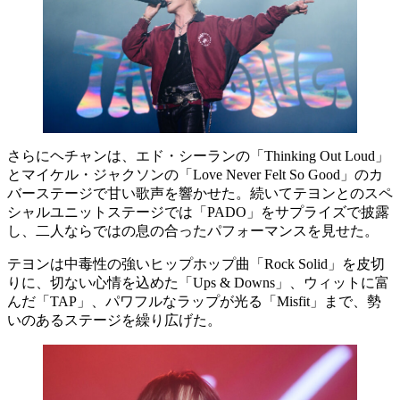
さらにヘチャンは、エド・シーランの「Thinking Out Loud」
とマイケル・ジャクソンの「Love Never Felt So Good」のカ
バーステージで甘い歌声を響かせた。続いてテヨンとのスペ
シャルユニットステージでは「PADO」をサプライズで披露
し、二人ならではの息の合ったパフォーマンスを見せた。
テヨンは中毒性の強いヒップホップ曲「Rock Solid」を皮切
りに、切ない心情を込めた「Ups & Downs」、ウィットに富
んだ「TAP」、パワフルなラップが光る「Misfit」まで、勢
いのあるステージを繰り広げた。