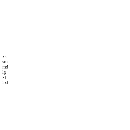
編集長記事
K-POP
K-POP初心者
韓国エンタメ
トレンド
韓国旅行・グルメ
ニュース解説
xs
sm
md
lg
xl
2xl