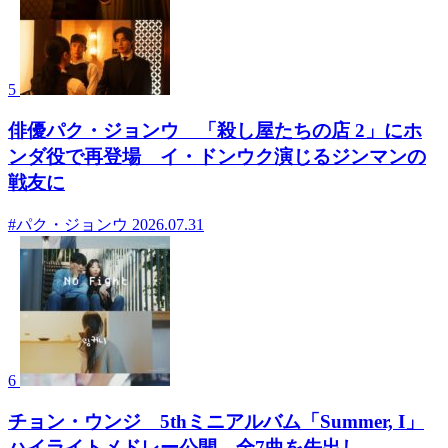
5
俳優パク・ジョンウ 「殺し屋たちの店 2」にホ
ンダ役で再登場 イ・ドンウク演じるジンマンの
戦友に
#パク・ジョンウ
2026.07.31
6
チョン・ウンジ 5thミニアルバム「Summer, I」
ハイライトメドレー公開 全7曲を先出し