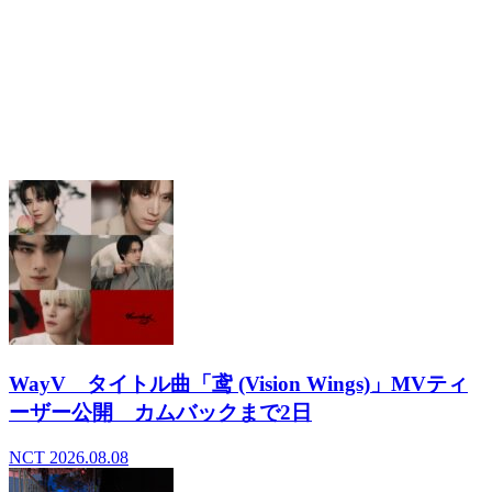
木村拓哉 初の韓国公演決定 ”キムタク”は現地
でどう見られているのか
2026.06.02
- 関連記事
WayV タイトル曲「鸢 (Vision Wings)」MVティ
ーザー公開 カムバックまで2日
NCT
2026.08.08