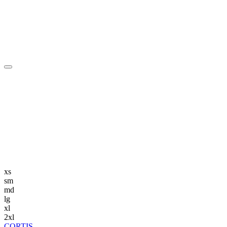
編集長記事
K-POP
K-POP初心者
韓国エンタメ
トレンド
韓国旅行・グルメ
ニュース解説
xs
sm
md
lg
xl
2xl
CORTIS