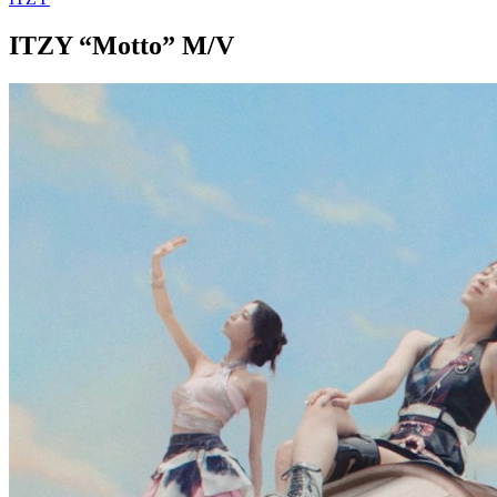
ITZY “Motto” M/V