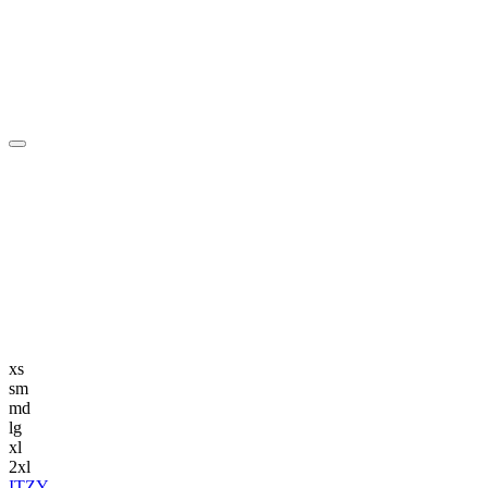
編集長記事
K-POP
K-POP初心者
韓国エンタメ
トレンド
韓国旅行・グルメ
ニュース解説
xs
sm
md
lg
xl
2xl
ITZY