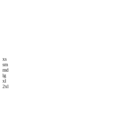
編集長記事
K-POP
K-POP初心者
韓国エンタメ
トレンド
韓国旅行・グルメ
ニュース解説
xs
sm
md
lg
xl
2xl