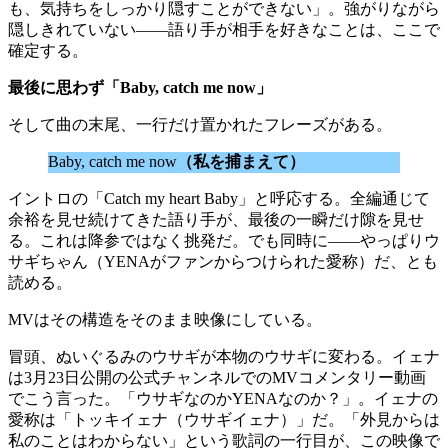
も、気持ちをしっかり隠すことができない」。強がりながら
隠しきれていない——語り手が相手を好きなことは、ここで
確定する。
最後に思わず「Baby, catch me now」
そして曲の末尾、一行だけ置かれたフレーズがある。
Baby, catch me now
（私を捕まえて）
イントロの「Catch my heart Baby」と呼応する。全編通じて
余裕を見せ続けてきた語り手が、最後の一瞬だけ隙を見せ
る。これは降参ではなく挑発だ。でも同時に——やっぱりウ
サギちゃん（YENAがファンからつけられた愛称）だ、とも
読める。
MVはその構造をそのまま映像にしている。
冒頭、ぬいぐるみのウサギが本物のウサギに変わる。イェナ
は3月23日公開の公式チャンネルでのMVコメンタリー動画
でこう言った。「ウサギなのかYENAなのか？」。イェナの
愛称は「トッキイェナ（ウサギイェナ）」だ。「外見からは
私のことはわからない」という歌詞の一行目が、この映像で