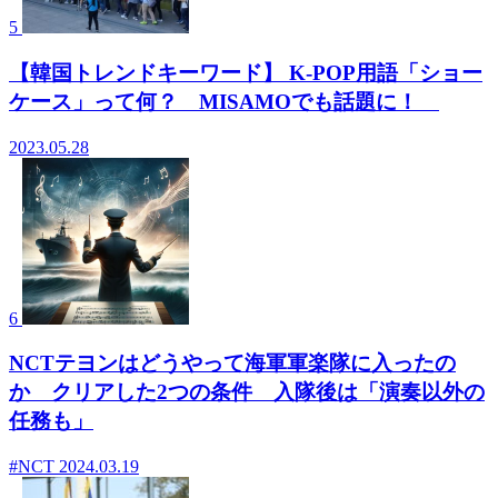
5
【韓国トレンドキーワード】 K-POP用語「ショー
ケース」って何？ MISAMOでも話題に！
2023.05.28
6
NCTテヨンはどうやって海軍軍楽隊に入ったの
か クリアした2つの条件 入隊後は「演奏以外の
任務も」
#NCT
2024.03.19