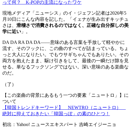
って何？ K-POPの主流になったワケ
現地メディア「ニューシス」のイ・ジェフン記者は2026年5
月10日にこんな内容を記した。「イェナが生み出すキッチュ
さは、
滑稽さで消費されるのではなく、正確な自分探しの美
学に近い
」。
DA DA RA DA DA——意味のある言葉を手放して軽やかに
流す、そのフックに、この曲のすべてが詰まっている。ちょ
っと大人になりたい。でもウサギちゃんでもありたい。その
両方を抱えたまま、駆け引きをして、最後の一瞬だけ隙を見
せる。単なるフックソングではない。深い意味のある楽曲な
のだ。
（了）
【この楽曲の背景にあるもう一つの要素「ニュートロ」】に
ついて
【韓国トレンドキーワード】 NEWTRO（ニュートロ）
絶対に抑えておきたい「韓国っぽ」の素のひとつ！
初出：Yahoo! ニュースエキスパート 吉崎エイジーニョ