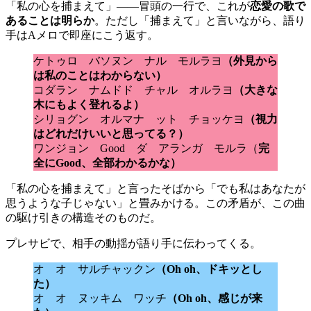
「私の心を捕まえて」——冒頭の一行で、これが
恋愛の歌で
あることは明らか
。ただし「捕まえて」と言いながら、語り
手はAメロで即座にこう返す。
ケトゥロ バソヌン ナル モルラヨ
（外見から
は私のことはわからない）
コダラン ナムドド チャル オルラヨ
（大きな
木にもよく登れるよ）
シリョグン オルマナ ット チョッケヨ
（視力
はどれだけいいと思ってる？）
ワンジョン Good ダ アランガ モルラ（
完
全にGood、全部わかるかな）
「私の心を捕まえて」と言ったそばから「でも私はあなたが
思うような子じゃない」と畳みかける。この矛盾が、この曲
の駆け引きの構造そのものだ。
プレサビで、相手の動揺が語り手に伝わってくる。
オ オ サルチャックン
（Oh oh、ドキッとし
た）
オ オ ヌッキム ワッチ
（Oh oh、感じが来