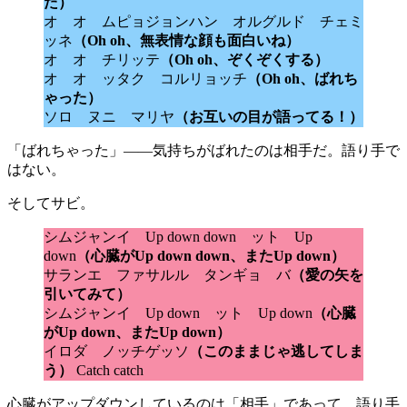
た）
オ オ ムピョジョンハン オルグルド チェミ
ッネ
（Oh oh、無表情な顔も面白いね）
オ オ チリッテ
（Oh oh、ぞくぞくする）
オ オ ッタク コルリョッチ
（Oh oh、ばれち
ゃった）
ソロ ヌニ マリヤ
（お互いの目が語ってる！）
「ばれちゃった」——気持ちがばれたのは相手だ。語り手で
はない。
そしてサビ。
シムジャンイ Up down down ット Up
down
（心臓がUp down down、またUp down）
サランエ ファサルル タンギョ バ
（愛の矢を
引いてみて）
シムジャンイ Up down ット Up down
（心臓
がUp down、またUp down）
イロダ ノッチゲッソ
（このままじゃ逃してしま
う）
Catch catch
心臓がアップダウンしているのは「相手」であって、語り手