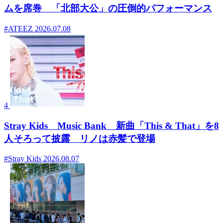
ムを席巻 「北部大公」の圧倒的パフォーマンス
#ATEEZ
2026.07.08
4
Stray Kids Music Bank 新曲「This & That」を8
人そろって披露 リノは赤髪で登場
#Stray Kids
2026.08.07