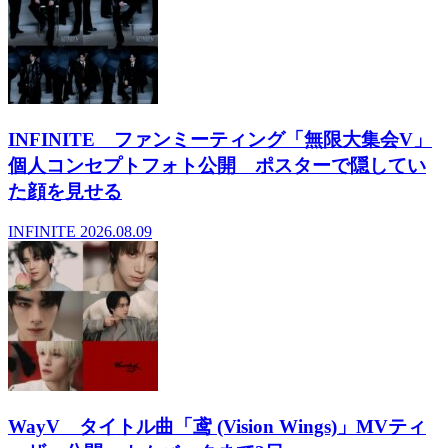
INFINITE ファンミーティング「無限大集会V」
個人コンセプトフォト公開 ポスターで隠してい
た顔を見せる
INFINITE
2026.08.09
WayV タイトル曲「鸢 (Vision Wings)」MVティ