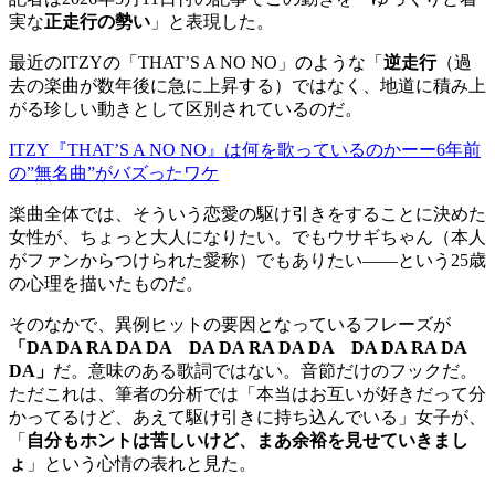
実な
正走行の勢い
」と表現した。
最近のITZYの「THAT’S A NO NO」のような「
逆走行
（過
去の楽曲が数年後に急に上昇する）ではなく、地道に積み上
がる珍しい動きとして区別されているのだ。
ITZY『THAT’S A NO NO』は何を歌っているのかーー6年前
の”無名曲”がバズったワケ
楽曲全体では、そういう恋愛の駆け引きをすることに決めた
女性が、ちょっと大人になりたい。でもウサギちゃん（本人
がファンからつけられた愛称）でもありたい——という25歳
の心理を描いたものだ。
そのなかで、異例ヒットの要因となっているフレーズが
「DA DA RA DA DA DA DA RA DA DA DA DA RA DA
DA」
だ。意味のある歌詞ではない。音節だけのフックだ。
ただこれは、筆者の分析では「本当はお互いが好きだって分
かってるけど、あえて駆け引きに持ち込んでいる」女子が、
「
自分もホントは苦しいけど、まあ余裕を見せていきまし
ょ
」という心情の表れと見た。