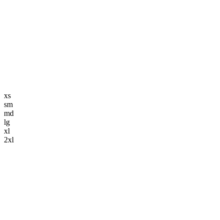
編集長記事
K-POP
K-POP初心者
韓国エンタメ
トレンド
韓国旅行・グルメ
ニュース解説
xs
sm
md
lg
xl
2xl