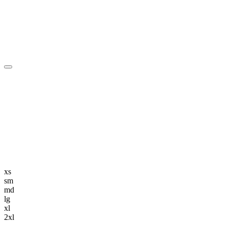
編集長記事
K-POP
K-POP初心者
韓国エンタメ
トレンド
韓国旅行・グルメ
ニュース解説
xs
sm
md
lg
xl
2xl